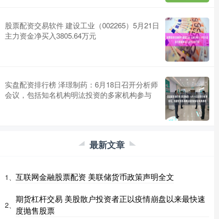
股票配资交易软件 建设工业（002265）5月21日
主力资金净买入3805.64万元
实盘配资排行榜 泽璟制药：6月18日召开分析师
会议，包括知名机构明汯投资的多家机构参与
最新文章
互联网金融股票配资 美联储货币政策声明全文
1、
期货杠杆交易 美股散户投资者正以疫情崩盘以来最快速
2、
度抛售股票