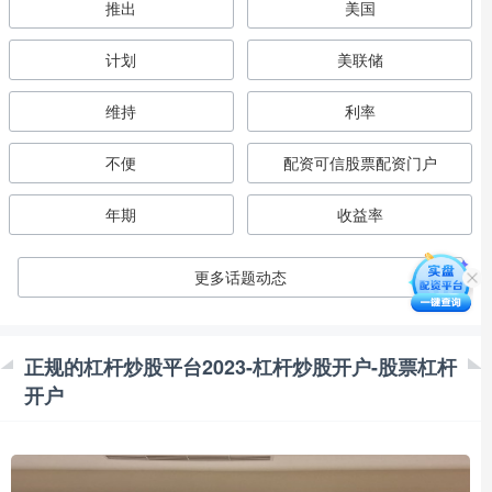
推出
美国
计划
美联储
维持
利率
不便
配资可信股票配资门户
年期
收益率
更多话题动态
正规的杠杆炒股平台2023-杠杆炒股开户-股票杠杆
开户