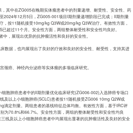
究成果，其中在ZG005在晚期实体瘤患者中的剂量递增、耐受性、安全性、药
截至2024年12月5日，ZG005-001项目I期剂量递增阶段已完成；II期剂量
按11随机接受10mg/kg Q3W或20mg/kg Q3W治疗。有效性方面，
/kg组mPFS已超过11个月。安全性方面，两组整体耐受性和安全性均良好。
宫颈癌患者中，展现出优异的抗肿瘤活性和良好的安全性。
期临床数据，也均展现出了良好的疗效和良好的安全性、耐受性，支持其进
、宫颈癌、神经内分泌癌等实体瘤的多项临床研究。
细胞肺癌患者中的II期剂量优化临床研究(ZG006-002)入选肺癌专场口
以上小细胞肺癌(SCLC)患者按11随机接受ZG006 10mg Q2W或
1mg滴定剂量。两组患者的基线特征总体均衡。有效性方面，基于IRC评
CR分别为70.8%和66.7%。安全性方面，两组的整体耐受性和安全性均良
2W剂量在三线及以上小细胞肺癌患者中均展现出显著的抗肿瘤活性及良好的安全