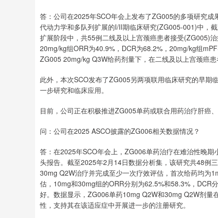
答：公司在2025年SCO年会上发布了ZG005的多项研
代动力学和多队列扩展的I/II期临床研究(ZG005-001)中，
扩展阶段中，共55例二线及以上宫颈癌患者接受(ZG005)治疗，
20mg/kg组ORR为40.9%，DCR为68.2%，20mg
ZG005 20mg/kg Q3W给药剂量下，在二线及以上
此外，本次SCO发布了ZG005另两项联用临床研究的早
一步研究和临床应用。
目前，公司正在积极推进ZG005单药或联合用药治疗肝癌
问：公司在2025 ASCO披露的ZG006相关数据情况？
答：在2025年SCO年会上，ZG006单药治疗在难治性晚期小
头报告。截至2025年2月14日数据分析集，该研究共48例三线及
30mg Q2W治疗并完成至少一次疗效评估，首次给药均为
估，10mg和30mg组的ORR分别为62.5%和58.3%，D
好。数据显示，ZG006单药10mg Q2W和30mg Q
性，支持其在该适应症中开展进一步的注册研究。