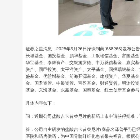
证券之星消息，2025年6月26日泽璟制药(688266)发
长城基金、国投基金、鹏华基金、工银瑞信基金、富国基金
华宝基金、泰康资产、交银施罗德、申万菱信基金、嘉实基
资产、同巨投资、太平洋资产、太平基金、国投瑞银基金、
盛基金、优益增基金、前海开源基金、建顺资产、华夏基金
金、国君资管、中银资管、宝盈基金、财通资管、明汯投资
基金、东海基金、永赢基金、国泰基金、红土创新基金参与
具体内容如下：
问：近期公司盐酸吉卡昔替尼片的新药上市申请获得批准，
答：公司自主研发的盐酸吉卡昔替尼片(商品名泽普平?)已
医院和药房供药，为中国骨髓纤维化患者带去福音。根据公