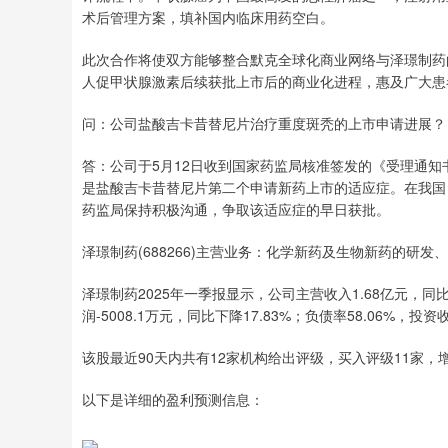
术后管理方案，填补国内临床用药空白。
此次合作将使双方能够整合默克全球化商业网络与泽璟制药
人促甲状腺激素后续获批上市后的商业化进程，惠及广大患
问：公司盐酸吉卡昔替尼片治疗重度斑秃的上市申请进展？
答：公司于5月12日收到国家药监局核准签发的《受理通知
是盐酸吉卡昔替尼片第二个申请新药上市的适应症。在我国
药监局保持积极沟通，争取该适应症的早日获批。
泽璟制药(688266)主营业务：化学新药及生物新药的研发
泽璟制药2025年一季报显示，公司主营收入1.68亿元，同比上
润-5008.1万元，同比下降17.83%；负债率58.06%，投资
该股最近90天内共有12家机构给出评级，买入评级11家，增
以下是详细的盈利预测信息：