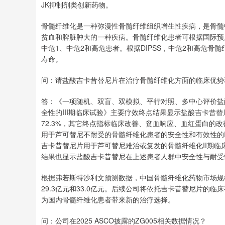
JK抑制剂类创新药物。
骨髓纤维化是一种弥漫性骨髓纤维组织增生性疾病，是骨髓
贫血和脾脏肿大的一种疾病。骨髓纤维化患者可根据国际预后积分
中危1、中危2和高危患者。根据DIPSS，中危2和高危骨
寿命。
问：请盐酸吉卡昔替尼片在治疗骨髓纤维化方面的临床优势
答：《一项随机、双盲、双模拟、平行对照、多中心评价盐
全性的III期临床试验》主要疗效终点结果显示盐酸吉卡昔替尼
72.3%，其它终点指标临床改善、贫血响应、血红蛋白的
用于芦可替尼不耐受的骨髓纤维化患者的安全性和有效性的IIB
吉卡昔替尼片用于芦可替尼难治或复发的骨髓纤维化II期临床试
结果也显示盐酸吉卡昔替尼在上述患者人群中安全性与耐受
根据弗若斯特沙利文预测数据，中国骨髓纤维化药物市场规模在2
29.3亿元和33.0亿元。后续公司将依托吉卡昔替尼片
为国内骨髓纤维化患者带来新的治疗选择。
问：公司在2025 ASCO披露的ZG005相关数据情况？