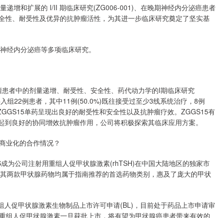
和扩展的 I/II 期临床研究(ZG006-001)、在晚期神经内分泌癌患者
好的安全性、耐受性及优异的抗肿瘤活性，为其进一步临床研究奠定了坚实基
、神经内分泌癌等多项临床研究。
实体瘤患者中的剂量递增、耐受性、安全性、药代动力学的I期临床研究
究共入组22例患者，其中11例(50.0%)既往接受过至少3线系统治疗，8例
示，ZGGS15单药呈现出良好的耐受性和安全性以及抗肿瘤疗效。ZGGS15有
治疗，起到良好的协同增效抗肿瘤作用，公司将积极探索其临床应用方案。
商业化的合作情况？
S成为公司注射用重组人促甲状腺激素(rhTSH)在中国大陆地区的独家市
，其两款甲状腺药物均属于指南推荐的首选药物类别，惠及了庞大的甲状
用重组人促甲状腺激素生物制品上市许可申请(BL)，目前处于药品上市申请审
重组人促甲状腺激素一旦获批上市，将有望为甲状腺癌患者带来有效的