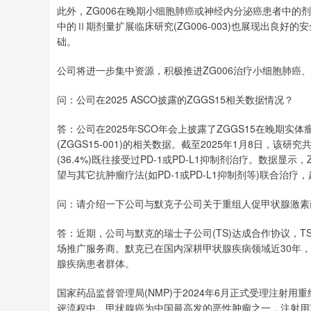
此外，ZG006在晚期小细胞肺癌或神经内分泌癌患者中的剂量递增
中的Ⅱ期剂量扩展临床研究(ZG006-003)也展现出良
础。
公司将进一步集中资源，积极推进ZG006治疗小细胞肺癌
问：公司在2025 ASCO披露的ZGGS15相关数据情况？
答：公司在2025年SCO年会上披露了ZGGS15在晚期
(ZGGS15-001)的相关数据。截至2025年1月8日，该研
(36.4%)既往接受过PD-1或PD-L1抑制剂治疗。数据显
望与其它抗肿瘤疗法(如PD-1或PD-L1抑制剂等)联合
问：请介绍一下公司与默克子公司关于重组人促甲状腺激素
答：近期，公司与默克的瑞士子公司(TS)达成合作协议，T
场推广服务商。默克已在国内深耕甲状腺疾病领域近30年
腺疾病患者群体。
国家药品监督管理局(NMP)于2024年6月正式受理注射
评流程中。甲状腺癌为中国最高发的恶性肿瘤之一，注射用