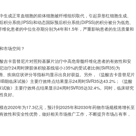
中生成正常血细胞的前体细胞被纤维组织取代，引起异形红细胞生成、
系统(IPSS)和动态国际预后积分系统(DIPSS)的积分被分为低危、
髓纤维化患者的中位生存期分别为4年和1.5年，严重影响患者的生活质量和
和市场空间？
酸吉卡昔替尼片对照羟基脲片治疗中高危骨髓纤维化患者的有效性和安
治疗24周时脾脏体积较基线缩小≥35%的受试者比例(SVR35)为
改善、疾病症状评分等指标均显示出良好获益。另外，《盐酸吉卡昔替尼片
期临床试验》主要疗效终点结果显示24周时SVR35达43.2%；《盐酸
验》主要疗效终点结果显示24周时SVR35达32.4%。同时，临床研究
性良好。
020年为17.3亿元，预计到2025年和2030年药物市场规模将增长至
的临床有效性和安全性优势，做好相关市场推广工作，不断提升市场占有率，