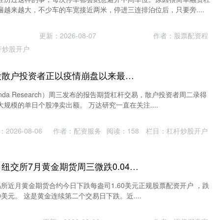
越来越大，不少车的车宽接近两米，停进三连排泊位后，只要旁....
更新：2026-08-07
作者：股票配资程
杆炒股开户
期货杠杆交易 美股散户投资者正以疫情崩盘以来最快速度抛售股票
da Research）周三发布的报告期货杠杆交易，散户投资者周二录得
规模的单日个股净卖出额。 万达研究一直在关注....
2026-08-06
作者：配资服务
阅读：
158
栏目：
杠杆炒股开户
正规股票配资开户 纽交所7月黄金期货周三微跌0.04%，收于4034.70美元/盎司
所近月黄金期货合约今日下跌每盎司1.60美元正规股票配资开户 ，跌
.70美元。 这是黄金连续第二个交易日下跌。近....