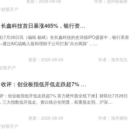
更新：2026-08-06
作者：涨停探索家
杆炒股开户
股票配资网那个好 长鑫科技首日暴涨465%，银行资金“兵分两路”：AIC浮盈超1200亿、理财子打新赚1.83亿
社7月28日讯（编辑 杨斌）在长鑫科技的史诗级IPO盛宴中，银行系资
过AIC战略入股和理财子公司打新“兵分两路”，....
更新：2026-08-05
作者：涨停先生
炒股开户
炒股杠杆什么原理 收评：创业板指低开低走跌超7% 算力硬件股全线下挫
评：创业板指低开低走跌超7% 算力硬件股全线下挫】财联社7月28日
三大指数低开低走。黄白线分化明显，权重股走弱。沪深....
更新：2026-08-05
作者：涨停捕快
杆炒股开户