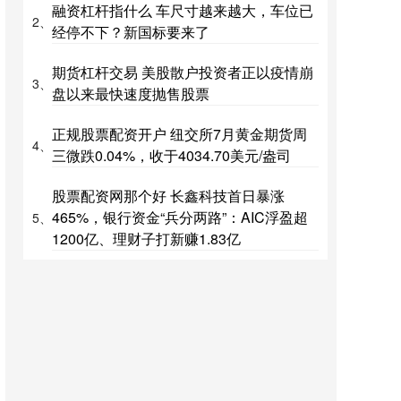
融资杠杆指什么 车尺寸越来越大，车位已
2、
经停不下？新国标要来了
期货杠杆交易 美股散户投资者正以疫情崩
3、
盘以来最快速度抛售股票
正规股票配资开户 纽交所7月黄金期货周
4、
三微跌0.04%，收于4034.70美元/盎司
股票配资网那个好 长鑫科技首日暴涨
465%，银行资金“兵分两路”：AIC浮盈超
5、
1200亿、理财子打新赚1.83亿