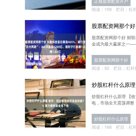
正规股票配资开户
阅读：
109
栏目：
杠
股票配资网那个好 财联
金成为最大赢家之一——通
股票配资网那个好
阅读：
92
栏目：
杠杆
炒股杠杆什么原理 【收
电，市场全天震荡调整，
炒股杠杆什么原理
阅读：
168
栏目：
杠