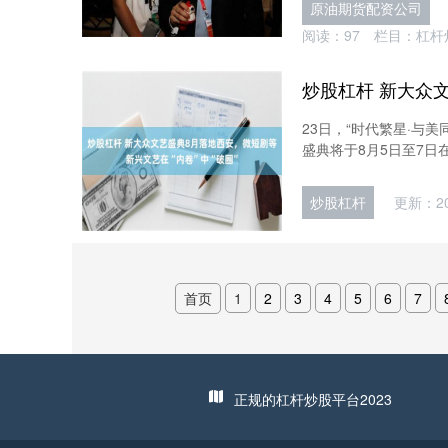
原油期货配资公司
阅读：
97
栏目：
杠杆
23日，“时代繁星·与
盛典将于8月5日至7日
炒股杠杆
更新：202
首页
1
2
3
4
5
6
7
正规的杠杆炒股平台2023