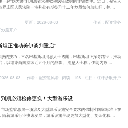
生一起“伪大师”利用患者求生欲望疯狂敛财的诈骗案件。近日，被告人
罗庄区人民法院一审判处有期徒刑十二年炒股如何加杠杆，并....
更新：2026-08-03
作者：配资业务
杆炒股开户
基斯坦正推动美伊谈判重启”
道炒股的技巧，三名巴基斯坦消息人士透露，巴基斯坦正探寻路径，推动
，以结束两国持续近五个月的战事。 消息人士称，伊朗内政....
026-08-03
作者：配资追风者
阅读：
198
栏目：
杠杆炒股开户
原油期货配资公司 到期必须检修更换！大型游乐设施新国标公开征求意见
日，市场监管总局一项涉及大型游乐设施安全要求的强制性国家标准正在
随着游乐行业快速发展，游乐设施呈现更加大型化、复杂化和....