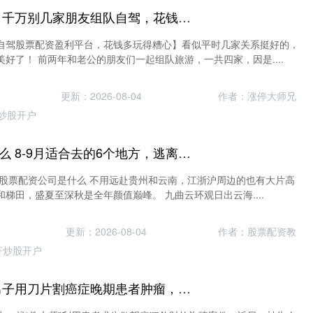
股票配资盈利平台 千万别几家朋友组队自驾，花钱多玩得糟心
自驾股票配资盈利平台，花钱多玩得糟心】看似平时几家关系挺好的，
好了！ 前两年和老公的朋友们一起组队旅游，一共四家，因是....
更新：2026-08-04
作者：涨停大师兄
炒股开户
股票配资公司是什么 8-9月适合去的6个地方，逃离三伏天和秋老虎，山海里满是惬意凉爽
田股票配资公司是什么 不用远赴贵州和云南，江浙沪周边的也有大片高
梯田，盛夏至深秋是全年颜值巅峰。 九曲云环观日出云海....
更新：2026-08-04
作者：股票配资教
杆炒股开户
炒股如何加杠杆 男子用刀片割癌症晚期患者肿瘤，谎称是“气功治病”收取360万元治疗费，被判刑十二年