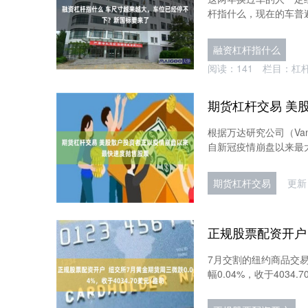
杆指什么，现在的车普遍
融资杠杆指什么
阅读：
141
栏目：
杠
根据万达研究公司（Van
自新冠疫情崩盘以来最大
期货杠杆交易
更新：
7月交割的纽约商品交易
幅0.04%，收于4034