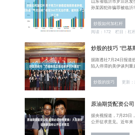
山东省临沂市罗庄区发
孙某因犯诈骗罪被临沂市
炒股如何加杠杆
阅读：
172
栏目：
杠
炒股的技巧 “巴
据路透社7月24日报
陷入停滞的美伊谈判重启
炒股的技巧
更新：2
据央视报道，7月23
公开征求意见。近年来，