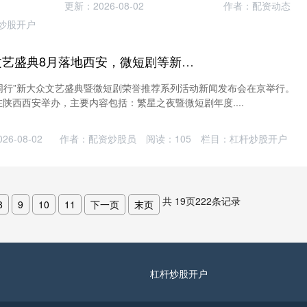
更新：2026-08-02
作者：配资动态
炒股开户
炒股杠杆 新大众文艺盛典8月落地西安，微短剧等新兴文艺在“内卷”中“破圈”
美同行”新大众文艺盛典暨微短剧荣誉推荐系列活动新闻发布会在京举行。
在陕西西安举办，主要内容包括：繁星之夜暨微短剧年度....
6-08-02
作者：配资炒股员
阅读：
105
栏目：
杠杆炒股开户
共
19
页
222
条记录
8
9
10
11
下一页
末页
杠杆炒股开户