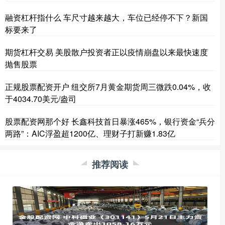
融资杠杆指什么 车尺寸越来越大，车位已经停不下？新国
标要来了
期货杠杆交易 美股散户投资者正以疫情崩盘以来最快速度
抛售股票
正规股票配资开户 纽交所7月黄金期货周三微跌0.04%，收
于4034.70美元/盎司
股票配资网那个好 长鑫科技首日暴涨465%，银行资金“兵分
两路”：AIC浮盈超1200亿、理财子打新赚1.83亿
推荐阅读