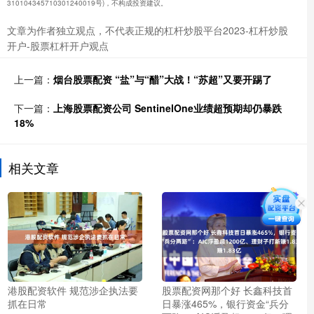
310104345710301240019号)，不构成投资建议。
文章为作者独立观点，不代表正规的杠杆炒股平台2023-杠杆炒股
开户-股票杠杆开户观点
上一篇：
烟台股票配资 “盐”与“醋”大战！“苏超”又要开踢了
下一篇：
上海股票配资公司 SentinelOne业绩超预期却仍暴跌
18%
相关文章
港股配资软件 规范涉企执法要
股票配资网那个好 长鑫科技首
抓在日常
日暴涨465%，银行资金“兵分