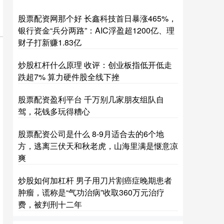
股票配资网那个好 长鑫科技首日暴涨465%，
银行资金“兵分两路”：AIC浮盈超1200亿、理
财子打新赚1.83亿
炒股杠杆什么原理 收评：创业板指低开低走
跌超7% 算力硬件股全线下挫
股票配资盈利平台 千万别几家朋友组队自
驾，花钱多玩得糟心
股票配资公司是什么 8-9月适合去的6个地
方，逃离三伏天和秋老虎，山海里满是惬意凉
爽
炒股如何加杠杆 男子用刀片割癌症晚期患者
肿瘤，谎称是“气功治病”收取360万元治疗
费，被判刑十二年