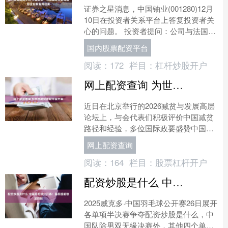
证券之星消息，中国铀业(001280)12月
10日在投资者关系平台上答复投资者关
心的问题。 投资者提问：公司与法国是
否有业务往来？ 中国铀业回复：尊敬的
国内股票配资平台
投资者您....
阅读：
172
栏目：
杠杆炒股开户
网上配资查询 为世界减贫贡献中国方案
近日在北京举行的2026减贫与发展高层
论坛上，与会代表们积极评价中国减贫
路径和经验，多位国际政要盛赞中国减
贫成就，联合国秘书长古特雷斯在贺信
网上配资查询
中高度赞赏论坛让他对....
阅读：
164
栏目：
股票杠杆开户
配资炒股是什么 中国羽毛球公开赛：国羽提前锁定四冠
2025威克多·中国羽毛球公开赛26日展开
各单项半决赛争夺配资炒股是什么，中
国队除男双无缘决赛外，其他四个单项