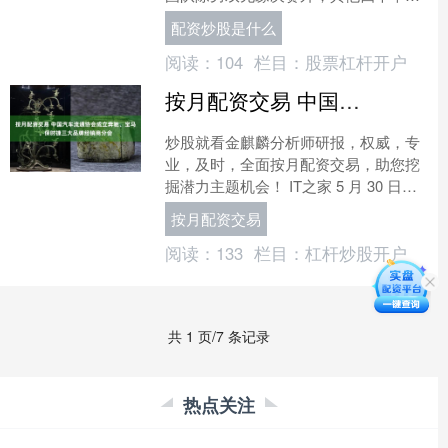
均提前锁定金牌。 国羽头号男单石宇奇
配资炒股是什么
延续良好状态，....
阅读：
104
栏目：
股票杠杆开户
按月配资交易 中国汽车流通协会成立奔驰、宝马、保时捷三大品牌经销商分会
炒股就看金麒麟分析师研报，权威，专
业，及时，全面按月配资交易，助您挖
掘潜力主题机会！ IT之家 5 月 30 日消
息，中国汽车流通协会公众号今天上午
按月配资交易
发文披露，5....
阅读：
133
栏目：
杠杆炒股开户
共 1 页/7 条记录
热点关注