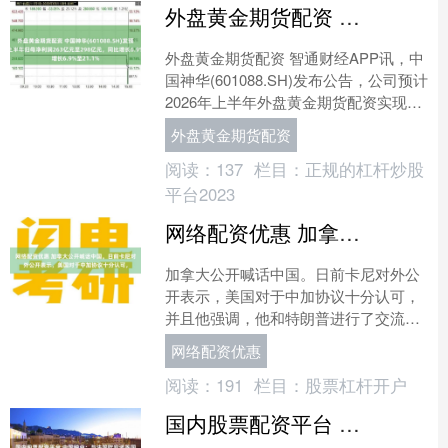
外盘黄金期货配资 中国神华(601088.SH)发预增，预计上半年归母净利润263亿元至298亿元，同比增长6.9%至21.1%
外盘黄金期货配资 智通财经APP讯，中
国神华(601088.SH)发布公告，公司预计
2026年上半年外盘黄金期货配资实现归
属于公司股东的净利润为263亿元至
外盘黄金期货配资
29....
阅读：
137
栏目：
正规的杠杆炒股
平台2023
网络配资优惠 加拿大公开喊话中国。日前卡尼对外公开表示，美国对于中加协议十分认可，
加拿大公开喊话中国。日前卡尼对外公
开表示，美国对于中加协议十分认可，
并且他强调，他和特朗普进行了交流网
络配资优惠，特朗普喜欢这个安排。 卡
网络配资优惠
尼还说了什么？ 加拿....
阅读：
191
栏目：
股票杠杆开户
国内股票配资平台 中国铀业：与法国欧安诺等国际企业有业务往来