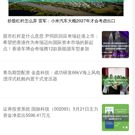
炒股杠杆怎么弄 雷军：小米汽车大概2027年才会考虑出口
股市杠杆是什么意思 尹同跃回应奇瑞赴港上市：
希望把香港作为奇瑞迈向国际资本市场的新起
点！香港车博会奇瑞携12款新能源车型参加
青岛期货配资 金盘科技：成功研发66kV海上风电
漂浮式机舱内置干式变压器
证券投资系统 国脉科技（002093）5月21日主力
资金净卖出5596.41万元