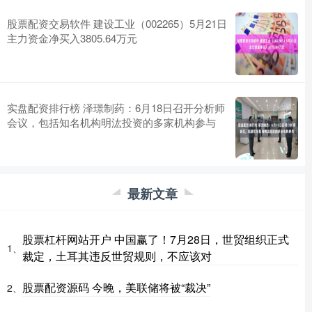
股票配资交易软件 建设工业（002265）5月21日
主力资金净买入3805.64万元
实盘配资排行榜 泽璟制药：6月18日召开分析师
会议，包括知名机构明汯投资的多家机构参与
最新文章
股票杠杆网站开户 中国赢了！7月28日，世贸组织正式
1、
裁定，土耳其违反世贸规则，不应该对
股票配资源码 今晚，美联储将被“裁决”
2、