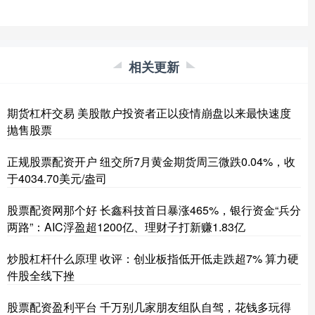
相关更新
期货杠杆交易 美股散户投资者正以疫情崩盘以来最快速度
抛售股票
正规股票配资开户 纽交所7月黄金期货周三微跌0.04%，收
于4034.70美元/盎司
股票配资网那个好 长鑫科技首日暴涨465%，银行资金“兵分
两路”：AIC浮盈超1200亿、理财子打新赚1.83亿
炒股杠杆什么原理 收评：创业板指低开低走跌超7% 算力硬
件股全线下挫
股票配资盈利平台 千万别几家朋友组队自驾，花钱多玩得