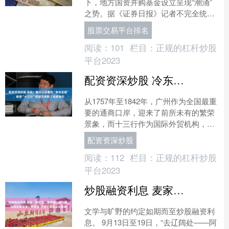
下，地方国资并购基金设立呈现“潮涌”
之势。据《证券日报》记者不完全统
计，今年以来，已有上海、深圳、福
股票交易平台排名
建、浙江等地纷纷宣布拟设或....
阅读：
101
栏目：
正规的杠杆炒股
平台2023
配资资深炒股 冷东：首次以印章作“身份证明”，破译“十三行”的官方名称｜名家有约
从1757年至1842年，广州作为全国最重
要的通商口岸，迎来了前所未有的繁荣
景象，而十三行作为国际外贸机构，在
这一时期扮演了十分重要的角色，是当
配资资深炒股
时中西经济文化交....
阅读：
112
栏目：
正规的杠杆炒股
平台2023
炒股融资利息 麦家、刘亮程、谢有顺、石一枫、闫佩伦都会来！阿勒泰·花城文学周正式启幕
文学与旷野的约定如期而至炒股融资利
息。 9月13日至19日，“去辽阔处——阿