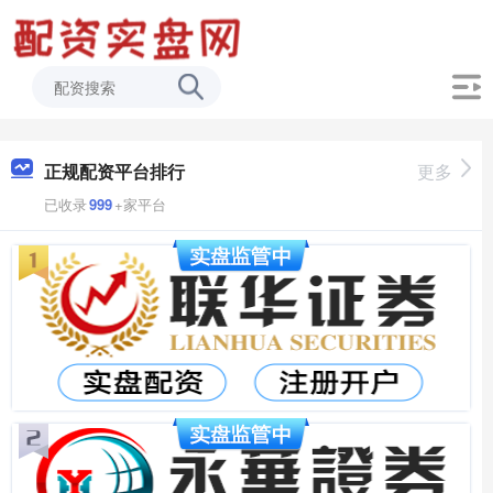
正规配资平台排行
更多
已收录
999
+家平台