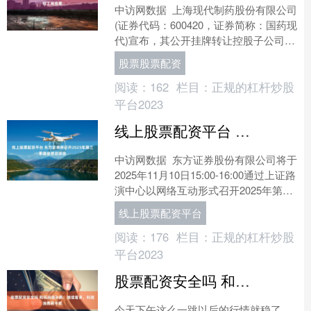
中访网数据 上海现代制药股份有限公司
(证券代码：600420，证券简称：国药现
代)宣布，其公开挂牌转让控股子公司上
海现代哈森(商丘)药业有限公司51%股
股票股票配资
权的交....
阅读：
162
栏目：
正规的杠杆炒股
平台2023
线上股票配资平台 东方证券将召开2025年第三季度业绩说明会
中访网数据 东方证券股份有限公司将于
2025年11月10日15:00-16:00通过上证路
演中心以网络互动形式召开2025年第三
季度业绩说明会。本次会议旨在就....
线上股票配资平台
阅读：
176
栏目：
正规的杠杆炒股
平台2023
股票配资安全吗 和讯投顾孙鹏：继续看多，科技消费两手抓
今天下午这么一跳以后的行情就稳了，