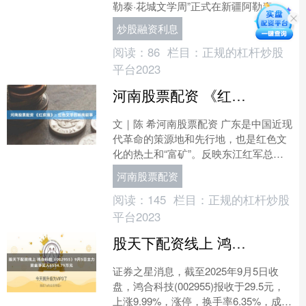
勒泰·花城文学周”正式在新疆阿勒泰地
区拉开序幕，它以“文化润疆、文学IP
炒股融资利息
化、新大众文....
阅读：
86
栏目：
正规的杠杆炒股
平台2023
河南股票配资 《红玫瑰》：红色文学的岭南叙事
文｜陈 希河南股票配资 广东是中国近现
代革命的策源地和先行地，也是红色文
化的热土和“富矿”。反映东江红军总指
挥、中国工农红军第十一军军长古大存
河南股票配资
波澜壮阔、起伏跌宕....
阅读：
145
栏目：
正规的杠杆炒股
平台2023
股天下配资线上 鸿合科技（002955）9月5日主力资金净买入6554.79万元
证券之星消息，截至2025年9月5日收
盘，鸿合科技(002955)报收于29.5元，
上涨9.99%，涨停，换手率6.35%，成交