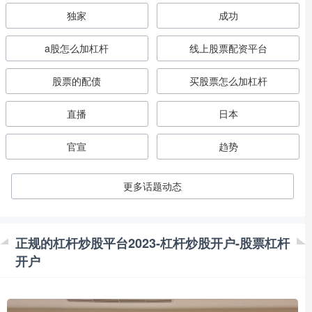
独家
成功
a股怎么加杠杆
线上股票配资平台
股票的配债
买股票怎么加杠杆
直播
日本
官宣
趋势
更多话题动态
正规的杠杆炒股平台2023-杠杆炒股开户-股票杠杆
开户