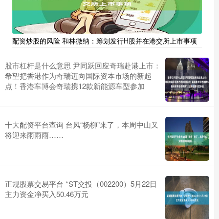
配资炒股的风险 和林微纳：筹划发行H股并在港交所上市事项
股市杠杆是什么意思 尹同跃回应奇瑞赴港上市：
希望把香港作为奇瑞迈向国际资本市场的新起
点！香港车博会奇瑞携12款新能源车型参加
十大配资平台查询 台风“杨柳”来了，本周中山又
将迎来雨雨雨……
正规股票交易平台 *ST交投（002200）5月22日
主力资金净买入50.46万元