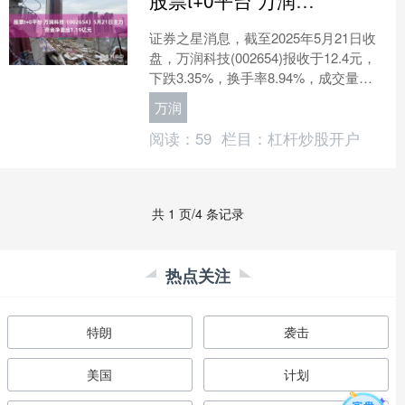
证券之星消息，截至2025年5月21日收
盘，万润科技(002654)报收于12.4元，
下跌3.35%，换手率8.94%，成交量
75.58万手，成交额9.46亿元....
万润
阅读：
59
栏目：
杠杆炒股开户
共 1 页/4 条记录
热点关注
特朗
袭击
美国
计划