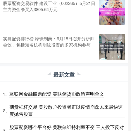
股票配资交易软件 建设工业（002265）5月21日
主力资金净买入3805.64万元
实盘配资排行榜 泽璟制药：6月18日召开分析师
会议，包括知名机构明汯投资的多家机构参与
最新文章
互联网金融股票配资 美联储货币政策声明全文
1、
期货杠杆交易 美股散户投资者正以疫情崩盘以来最快速
2、
度抛售股票
股票配资哪个平台好 美联储维持利率不变 三人投下反对
3、