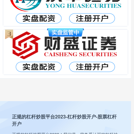
正规的杠杆炒股平台2023-杠杆炒股开户-股票杠杆
开户