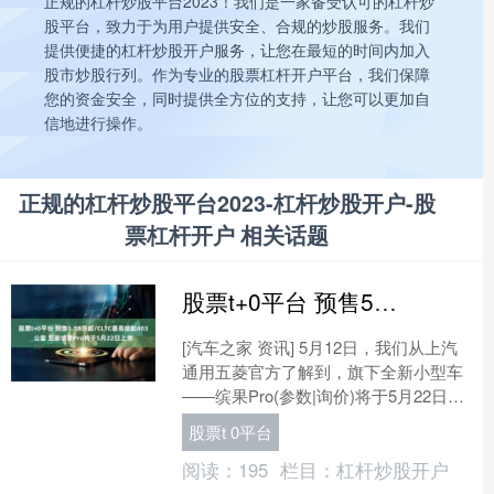
正规的杠杆炒股平台2023！我们是一家备受认可的杠杆炒
股平台，致力于为用户提供安全、合规的炒股服务。我们
提供便捷的杠杆炒股开户服务，让您在最短的时间内加入
股市炒股行列。作为专业的股票杠杆开户平台，我们保障
您的资金安全，同时提供全方位的支持，让您可以更加自
信地进行操作。
正规的杠杆炒股平台2023-杠杆炒股开户-股
票杠杆开户 相关话题
股票t+0平台 预售5.88万起/CLTC最高续航403公里 五菱缤果Pro将于5月22日上市
[汽车之家 资讯] 5月12日，我们从上汽
通用五菱官方了解到，旗下全新小型车
——缤果Pro(参数|询价)将于5月22日完
成上市。该车已于此前开启预售，共推
股票t 0平台
出4款....
阅读：
195
栏目：
杠杆炒股开户