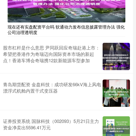
现在还有实盘配资平台吗 软通动力发布信息披露管理办法 强化
公司治理透明度
股市杠杆是什么意思 尹同跃回应奇瑞赴港上市：
希望把香港作为奇瑞迈向国际资本市场的新起
点！香港车博会奇瑞携12款新能源车型参加
青岛期货配资 金盘科技：成功研发66kV海上风电
漂浮式机舱内置干式变压器
证券投资系统 国脉科技（002093）5月21日主力
资金净卖出5596.41万元