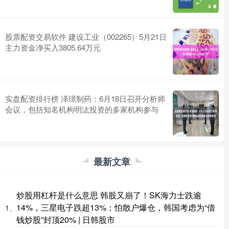
股票配资交易软件 建设工业（002265）5月21日
主力资金净买入3805.64万元
实盘配资排行榜 泽璟制药：6月18日召开分析师
会议，包括知名机构明汯投资的多家机构参与
最新文章
炒股用杠杆是什么意思 韩股又崩了！SK海力士跌逾
14%，三星电子跌超13%；怕散户爆仓，韩国考虑为“借
1、
钱炒股”封顶20% | 日韩股市