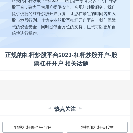
正规的杠杆炒股平台2023！我们是一家备受认可的杠杆炒
股平台，致力于为用户提供安全、合规的炒股服务。我们
提供便捷的杠杆炒股开户服务，让您在最短的时间内加入
股市炒股行列。作为专业的股票杠杆开户平台，我们保障
您的资金安全，同时提供全方位的支持，让您可以更加自
信地进行操作。
正规的杠杆炒股平台2023-杠杆炒股开户-股
票杠杆开户 相关话题
热点关注
炒股杠杆哪个平台好
怎样加杠杆买股票