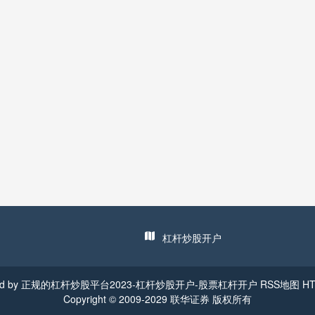
杠杆炒股开户
d by
正规的杠杆炒股平台2023-杠杆炒股开户-股票杠杆开户
RSS地图
H
Copyright
© 2009-2029
联华证券
版权所有