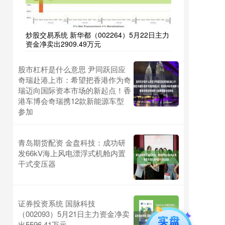
炒股交易系统 新华都（002264）5月22日主力
资金净卖出2909.49万元
股市杠杆是什么意思 尹同跃回应
奇瑞赴港上市：希望把香港作为奇
瑞迈向国际资本市场的新起点！香
港车博会奇瑞携12款新能源车型
参加
青岛期货配资 金盘科技：成功研
发66kV海上风电漂浮式机舱内置
干式变压器
证券投资系统 国脉科技
（002093）5月21日主力资金净卖
出5596.41万元