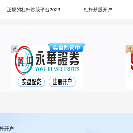
正规的杠杆炒股平台2023
杠杆炒股开户
杠杆开户