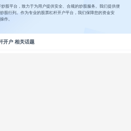
杠杆炒股平台，致力于为用户提供安全、合规的炒股服务。我们提供便
炒股行列。作为专业的股票杠杆开户平台，我们保障您的资金安
操作。
杆开户 相关话题