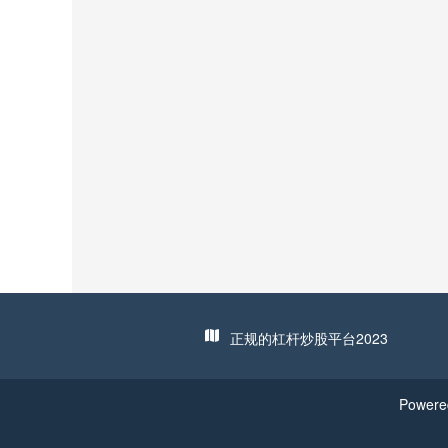
正规的杠杆炒股平台2023
Powere