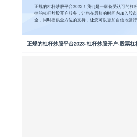
正规的杠杆炒股平台2023！我们是一家备受认可的
捷的杠杆炒股开户服务，让您在最短的时间内加入股市
全，同时提供全方位的支持，让您可以更加自信地进行
正规的杠杆炒股平台2023-杠杆炒股开户-股票杠