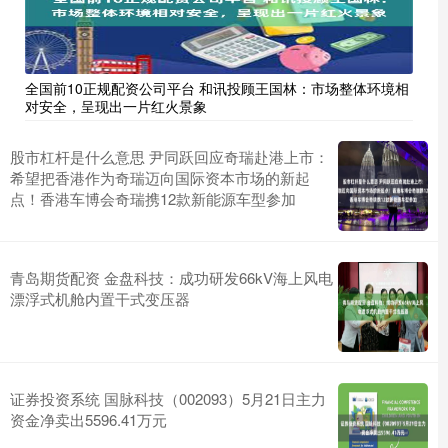
全国前10正规配资公司平台 和讯投顾王国林：市场整体环境相
对安全，呈现出一片红火景象
股市杠杆是什么意思 尹同跃回应奇瑞赴港上市：
希望把香港作为奇瑞迈向国际资本市场的新起
点！香港车博会奇瑞携12款新能源车型参加
青岛期货配资 金盘科技：成功研发66kV海上风电
漂浮式机舱内置干式变压器
证券投资系统 国脉科技（002093）5月21日主力
资金净卖出5596.41万元