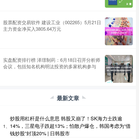
股票配资交易软件 建设工业（002265）5月21日
主力资金净买入3805.64万元
实盘配资排行榜 泽璟制药：6月18日召开分析师
会议，包括知名机构明汯投资的多家机构参与
最新文章
炒股用杠杆是什么意思 韩股又崩了！SK海力士跌逾
14%，三星电子跌超13%；怕散户爆仓，韩国考虑为“借
1、
钱炒股”封顶20% | 日韩股市