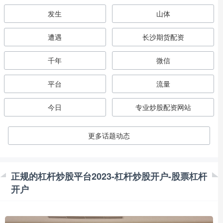
发生
山体
遭遇
长沙期货配资
千年
微信
平台
流量
今日
专业炒股配资网站
更多话题动态
正规的杠杆炒股平台2023-杠杆炒股开户-股票杠杆
开户