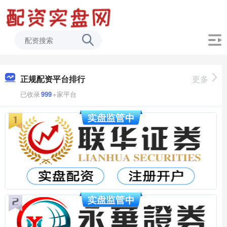
正规配资平台排行
更多
已收录
999
+家平台