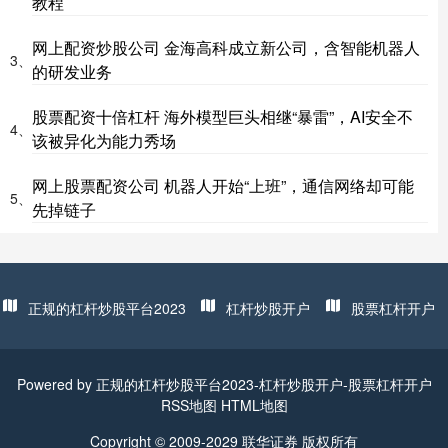
教程
网上配资炒股公司 金海高科成立新公司，含智能机器人
3、
的研发业务
股票配资十倍杠杆 海外模型巨头相继“暴雷”，AI安全不
4、
该被异化为能力秀场
网上股票配资公司 机器人开始“上班”，通信网络却可能
5、
先掉链子
正规的杠杆炒股平台2023
杠杆炒股开户
股票杠杆开户
Powered by
正规的杠杆炒股平台2023-杠杆炒股开户-股票杠杆开户
RSS地图
HTML地图
Copyright
© 2009-2029
联华证券
版权所有