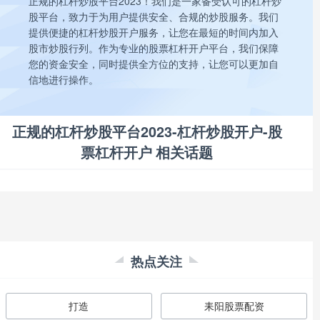
正规的杠杆炒股平台2023！我们是一家备受认可的杠杆炒
股平台，致力于为用户提供安全、合规的炒股服务。我们
提供便捷的杠杆炒股开户服务，让您在最短的时间内加入
股市炒股行列。作为专业的股票杠杆开户平台，我们保障
您的资金安全，同时提供全方位的支持，让您可以更加自
信地进行操作。
正规的杠杆炒股平台2023-杠杆炒股开户-股
票杠杆开户 相关话题
热点关注
打造
耒阳股票配资