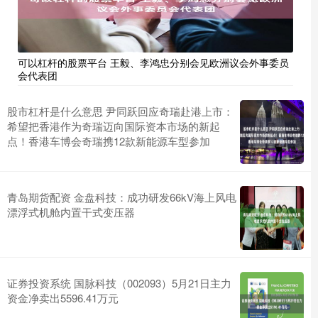
可以杠杆的股票平台 王毅、李鸿忠分别会见欧洲议会外事委员
会代表团
股市杠杆是什么意思 尹同跃回应奇瑞赴港上市：
希望把香港作为奇瑞迈向国际资本市场的新起
点！香港车博会奇瑞携12款新能源车型参加
青岛期货配资 金盘科技：成功研发66kV海上风电
漂浮式机舱内置干式变压器
证券投资系统 国脉科技（002093）5月21日主力
资金净卖出5596.41万元