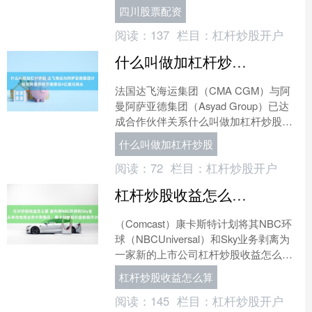
的女婿库什纳“本周将飞往（卡塔尔）多
四川股票配资
哈”四川股票配资，参....
阅读：
137
栏目：
杠杆炒股开户
什么叫做加杠杆炒股 达飞海运与阿萨亚德集团计划在阿曼苏哈尔港建设4亿美元码头
法国达飞海运集团（CMA CGM）与阿
曼阿萨亚德集团（Asyad Group）已达
成合作伙伴关系什么叫做加杠杆炒股，
计划在苏哈尔港（Sohar）开发一座价
什么叫做加杠杆炒股
值4亿....
阅读：
72
栏目：
杠杆炒股开户
杠杆炒股收益怎么算 宣布将NBC环球和Sky业务从有线电视业务中剥离后，康卡斯特股价盘前飙升20%
（Comcast）康卡斯特计划将其NBC环
球（NBCUniversal）和Sky业务剥离为
一家新的上市公司杠杆炒股收益怎么算
杠杆炒股收益怎么算，就在其完成Ver....
杠杆炒股收益怎么算
阅读：
145
栏目：
杠杆炒股开户