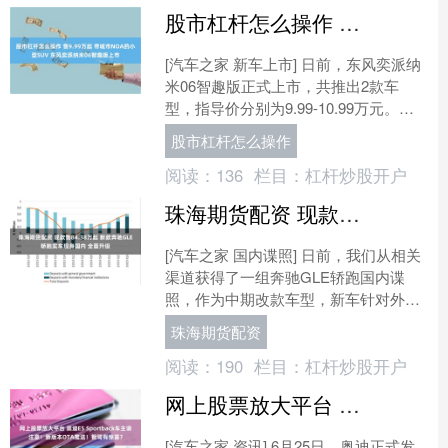
股市杠杆怎么操作 售9.99万起 带城市NOA的小型SUV 东风奕派纳米06智趣版上市
[汽车之家 新车上市] 日前，东风奕派纳
米06智趣版正式上市，共推出2款车
型，指导价分别为9.99-10.99万元。官
方同时推出价值至高15300元的限时购
股市杠杆怎么操作
车权....
阅读：
136
栏目：
杠杆炒股开户
珠海期货配资 现款售84.38万起 新款奔驰GLE轿跑实车现身国内 全面升级
[汽车之家 国内谍照] 日前，我们从相关
渠道获得了一组奔驰GLE轿跑国内谍
照，作为中期改款车型，新车针对外
观、内饰、智能、底盘与动力系统均进
珠海期货配资
行了升级，将会搭载M....
阅读：
190
栏目：
杠杆炒股开户
网上股票放大平台 奥迪E5 Sportback车主请注意！新版本OTA推送！智驾有惊喜？
[汽车之家 资讯] 6月25日，奥迪正式发