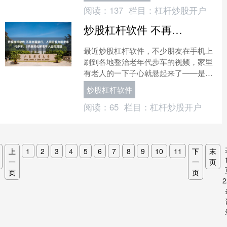
阅读：
137
栏目：
杠杆炒股开户
炒股杠杆软件 不再全面禁行，人民日报力挺老年代步车，3项新政化解老年人出行难题
最近炒股杠杆软件，不少朋友在手机上
刷到各地整治老年代步车的视频，家里
有老人的一下子心就悬起来了——是不
是以后代步车要全面禁止？ 就在大家犯
炒股杠杆软件
嘀咕的时候，风向总算明....
阅读：
65
栏目：
杠杆炒股开户
上
1
2
3
4
5
6
7
8
9
10
11
下
末
一
一
页
页
页
2