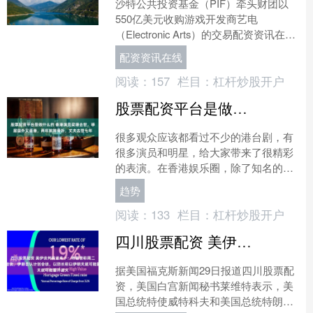
沙特公共投资基金（PIF）牵头财团以
550亿美元收购游戏开发商艺电
（Electronic Arts）的交易配资资讯在
线，预计将获得欧盟反垄断及外资补贴
配资资讯在线
规则的双重....
阅读：
157
栏目：
杠杆炒股开户
股票配资平台是做什么的 香港演员梁珊去世，移居国外又返港，两年前摔骨折，丈夫去世七年
很多观众应该都看过不少的港台剧，有
很多演员和明星，给大家带来了很精彩
的表演。在香港娱乐圈，除了知名的演
员以外股票配资平台是做什么的，还有
趋势
很多配角，她们都是演技精....
阅读：
133
栏目：
杠杆炒股开户
四川股票配资 美伊谈判前途未卜：特朗普称周二将在多哈谈，伊朗否认计划会谈，以防长称以伊明天就可能重开战火
据美国福克斯新闻29日报道四川股票配
资，美国白宫新闻秘书莱维特表示，美
国总统特使威特科夫和美国总统特朗普