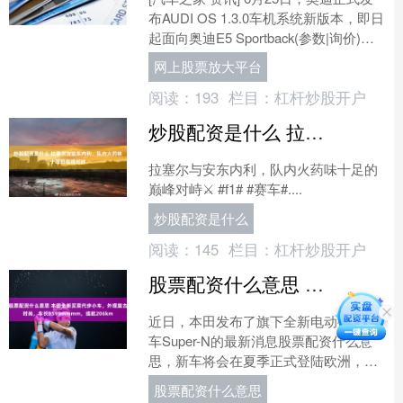
布AUDI OS 1.3.0车机系统新版本，即日
起面向奥迪E5 Sportback(参数|询价)车
型分批开启OTA推送....
网上股票放大平台
阅读：
193
栏目：
杠杆炒股开户
炒股配资是什么 拉塞尔与安东内利，队内火药味十足的巅峰对峙
拉塞尔与安东内利，队内火药味十足的
巅峰对峙⚔️ #f1# #赛车#....
炒股配资是什么
阅读：
145
栏目：
杠杆炒股开户
股票配资什么意思 本田全新买菜代步小车，外观复古时尚，车长3599mmmm，续航206km
近日，本田发布了旗下全新电动微型小
车Super-N的最新消息股票配资什么意
思，新车将会在夏季正式登陆欧洲，起
售价18995英镑，约合人民币17万元。
股票配资什么意思
这辆全新本....